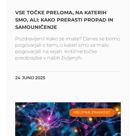
VSE TOČKE PRELOMA, NA KATERIH
SMO, ALI: KAKO PRERASTI PROPAD IN
SAMOUNIČENJE
Pozdravljeni! Kako se imate? Danes se bomo
pogovarjali o temi, o kateri smo se malo
pogovarjali na sejah. Kritične točke
preobrazbe v naših življenjih.
24 JUNIJ 2025
HRUPNA ZNANOST