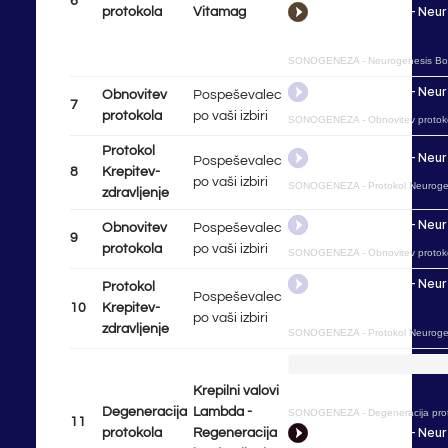
6
protokola
Vitamag
SONOGENEZA
-
Neurogenesis Bo
Obnovitev
Pospeševalec
7
protokola
po vaši izbiri
SONOGENEZA
-
Obnovitev protok
Protokol
Pospeševalec
8
Krepitev-
po vaši izbiri
SONOGENEZA
-
Protokol Neurogen
zdravljenje
Obnovitev
Pospeševalec
9
protokola
po vaši izbiri
SONOGENEZA
-
Obnovitev protok
Protokol
Pospeševalec
10
Krepitev-
po vaši izbiri
zdravljenje
SONOGENEZA
-
Protokol Neurogen
Krepilni valovi
Degeneracija
Lambda -
SONOGENEZA
-
Degeneracija pro
11
protokola
Regeneracija