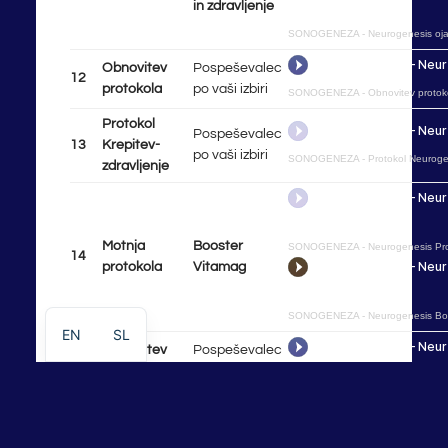
in zdravljenje
SONOGENEZA
-
Neurogenesis oj
Obnovitev
Pospeševalec
12
protokola
po vaši izbiri
SONOGENEZA
-
Obnovitev protok
Protokol
Pospeševalec
13
Krepitev-
po vaši izbiri
SONOGENEZA
-
Protokol Neurogen
zdravljenje
Motnja
Booster
SONOGENEZA
-
Neurogenesis Pro
14
protokola
Vitamag
SONOGENEZA
-
Neurogenesis Bo
EN
SL
Obnovitev
Pospeševalec
15
protokola
po vaši izbiri
SONOGENEZA
-
Obnovitev protok
Protokol
Pospeševalec
16
Krepitev-
po vaši izbiri
SONOGENEZA
-
Protokol Neurogen