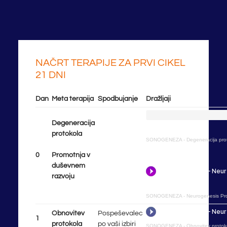
NAČRT TERAPIJE ZA PRVI CIKEL
21 DNI
Dan
Meta terapija
Spodbujanje
Dražljaji
Degeneracija
protokola
SONOGENEZA
-
Degeneracija pro
0
Pro
motnja v
duševnem
razvoju
SONOGENEZA
-
Neurogenesis Pro
Obnovitev
Pospeševalec
1
protokola
po vaši izbiri
SONOGENEZA
-
Obnovitev protok