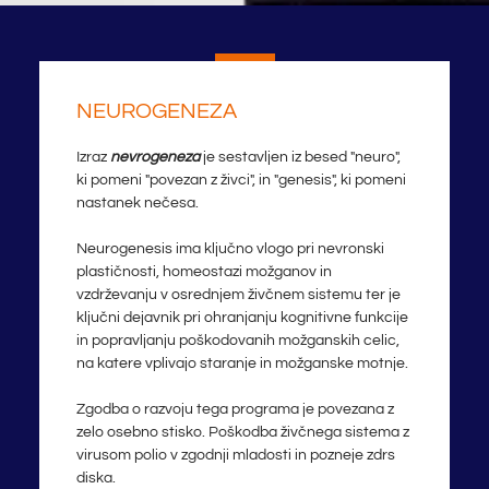
NEUROGENEZA
Izraz
nevrogeneza
je sestavljen iz besed "neuro",
ki pomeni "povezan z živci", in "genesis", ki pomeni
nastanek nečesa.
Neurogenesis ima ključno vlogo pri nevronski
plastičnosti, homeostazi možganov in
vzdrževanju v osrednjem živčnem sistemu ter je
ključni dejavnik pri ohranjanju kognitivne funkcije
in popravljanju poškodovanih možganskih celic,
na katere vplivajo staranje in možganske motnje.
Zgodba o razvoju tega programa je povezana z
zelo osebno stisko. Poškodba živčnega sistema z
virusom polio v zgodnji mladosti in pozneje zdrs
diska.