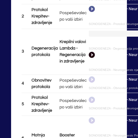
Protokol
Pospeševalec
2
Krepitev-
po vaši izbiri
zdravljenje
SONOGENEZA
-
Protokol Neurogen
Krepilni valovi
Degeneracija
Lambda -
SONOGENEZA
-
Degeneracija pro
3
protokola
Regeneracija
in zdravljenje
SONOGENEZA
-
Neurogenesis oj
Obnovitev
Pospeševalec
4
protokola
po vaši izbiri
SONOGENEZA
-
Obnovitev protok
Protokol
Pospeševalec
5
Krepitev-
po vaši izbiri
SONOGENEZA
-
Protokol Neurogen
zdravljenje
Motnja
Booster
SONOGENEZA
-
Neurogenesis Pro