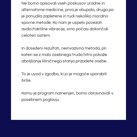
Ne bomo opisovali vseh poskusov uradne in
alternativne medicine, prva je obupala, druga pa
je ponudila zapletene in tudi nekoliko moralno
sporne metode. Ko nam je uspelo povezati
avdio/taktilne vibracije, smo počasi dokončali
celoten sistem.
In doseženi rezultati, neinvazivna metoda, pri
kateri se z malo osebnega truda hitro pokaže
izboljšanje kliničnega stanja prizadete osebe.
To je uvod v zgodbo, ki jo je mogoče uporabiti
širše.
Komu je program namenjen, bomo obravnavali v
posebnem poglavju.