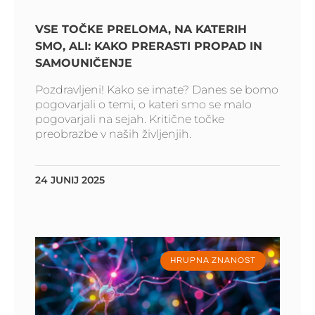
VSE TOČKE PRELOMA, NA KATERIH
SMO, ALI: KAKO PRERASTI PROPAD IN
SAMOUNIČENJE
Pozdravljeni! Kako se imate? Danes se bomo
pogovarjali o temi, o kateri smo se malo
pogovarjali na sejah. Kritične točke
preobrazbe v naših življenjih.
24 JUNIJ 2025
HRUPNA ZNANOST